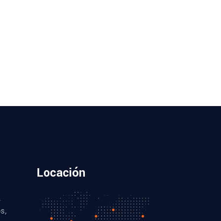
Locación
.
s,