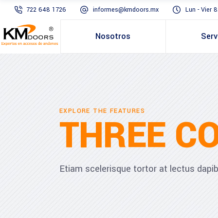
722 648 1726
informes@kmdoors.mx
Lun - Vier
Nosotros
Serv
EXPLORE THE FEATURES
THREE C
Etiam scelerisque tortor at lectus dap