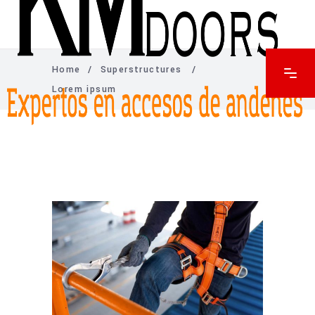
Home
/
Superstructures
/
Lorem ipsum